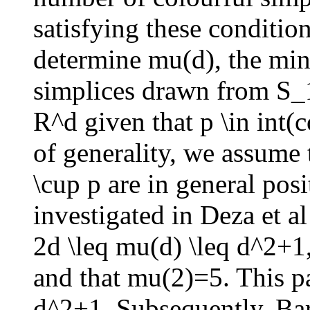
satisfying these condition
determine mu(d), the mi
simplices drawn from S_1,
R^d given that p \in int(c
of generality, we assume 
\cup p are in general pos
investigated in Deza et a
2d \leq mu(d) \leq d^2+1,
and that mu(2)=5. This p
d^2+1. Subsequently, Ba