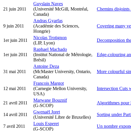
Guyslain Naves
21 juin 2011
(Université McGill, Montréal,
Chemins disjoints 
Canada)
Andras Gyarfas
9 juin 2011
(Académie des Sciences,
Covering many ver
Hongrie)
Nicolas Trotignon
1er juin 2011
Decomposition theo
(LIP, Lyon)
Raphael Machado
1er juin 2011
(Institut National de Métrologie,
Edge-colouring and
Brésil)
Antoine Deza
31 mai 2011
(McMaster University, Ontario,
More colourful si
Canada)
François Margot
12 mai 2011
(Carnegie Mellon University,
Intersection Cuts w
USA)
Marwane Bouznif
21 avril 2011
Algorithmes pour l
(G-SCOP)
Gwenaël Joret
14 avril 2011
Sorting under Part
(Université Libre de Bruxelles)
Louis Esperet
7 avril 2011
Un nombre exponen
(G-SCOP)