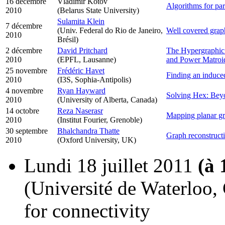
16 décembre
Vladimir Kotov
Algorithms for par
2010
(Belarus State University)
Sulamita Klein
7 décembre
(Univ. Federal do Rio de Janeiro,
Well covered grap
2010
Brésil)
2 décembre
David Pritchard
The Hypergraphic 
2010
(EPFL, Lausanne)
and Power Matroi
25 novembre
Frédéric Havet
Finding an induced
2010
(I3S, Sophia-Antipolis)
4 novembre
Ryan Hayward
Solving Hex: Be
2010
(University of Alberta, Canada)
14 octobre
Reza Naserasr
Mapping planar gr
2010
(Institut Fourier, Grenoble)
30 septembre
Bhalchandra Thatte
Graph reconstruct
2010
(Oxford University, UK)
Lundi 18 juillet 2011
(à 
(Université de Waterloo,
for connectivity