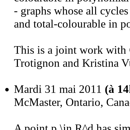
- graphs whose all cycles
and total-colourable in p
This is a joint work with
Trotignon and Kristina V
Mardi 31 mai 2011
(à 1
McMaster, Ontario, Cana
A point p \in R^d has simp