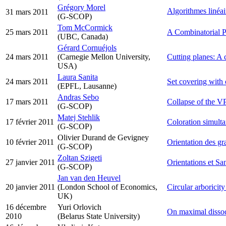
Grégory Morel
Algorithmes linéai
31 mars 2011
(G-SCOP)
Tom McCormick
25 mars 2011
A Combinatorial P
(UBC, Canada)
Gérard Cornuéjols
24 mars 2011
(Carnegie Mellon University,
Cutting planes: A 
USA)
Laura Sanita
24 mars 2011
Set covering with
(EPFL, Lausanne)
Andras Sebo
17 mars 2011
Collapse of the 
(G-SCOP)
Matej Stehlik
17 février 2011
Coloration simulta
(G-SCOP)
Olivier Durand de Gevigney
10 février 2011
Orientation des gr
(G-SCOP)
Zoltan Szigeti
27 janvier 2011
Orientations et S
(G-SCOP)
Jan van den Heuvel
20 janvier 2011
(London School of Economics,
Circular arboricit
UK)
16 décembre
Yuri Orlovich
On maximal dissoci
2010
(Belarus State University)